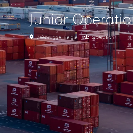
Junior Operati
Zeebrugge
,
België
Operations