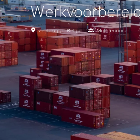
Werkvoorbereid
Zeebrugge
,
België
Maintenance