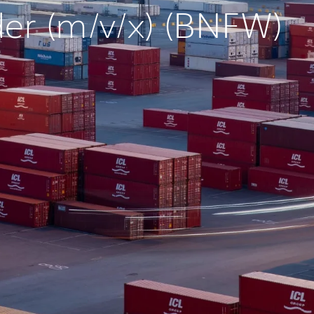
er (m/v/x) (BNFW)