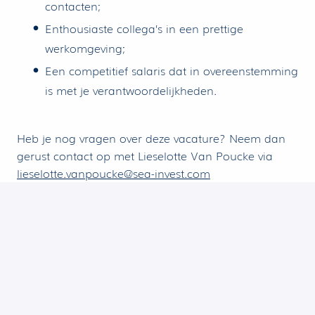
contacten;
Enthousiaste collega’s in een prettige
werkomgeving;
Een competitief salaris dat in overeenstemming
is met je verantwoordelijkheden.
Heb je nog vragen over deze vacature? Neem dan
gerust contact op met Lieselotte Van Poucke via
lieselotte.vanpoucke@sea-invest.com
Voor deze vacature kunnen enkel
rekruteringskantoren met wie een
samenwerkingsovereenkomst 2026 werd afgesloten
kandidaten voorstellen.
Gent