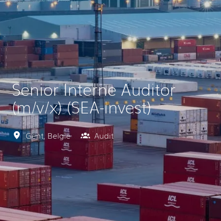
Senior Interne Auditor
(m/v/x) (SEA-invest)
Gent
,
België
Audit