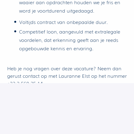
waaier aan opdrachten houden we je fris en
word je voortdurend uitgedaagd.
Voltijds contract van onbepaalde duur.
Competitief loon, aangevuld met extralegale
voordelen, dat erkenning geeft aan je reeds
opgebouwde kennis en ervaring.
Heb je nog vragen over deze vacature? Neem dan
gerust contact op met Lauranne Elst op het nummer
+32 3 560 25 14.
Indien u wordt uitgenodigd voor een gesprek, is het
noodzakelijk om een recent uittreksel uit het
strafregister aangaande havenarbeid te bezorgen.
Dit uittreksel kan u aanvragen bij uw gemeente.
Voor deze vacature kunnen enkel
rekruteringskantoren met wie een