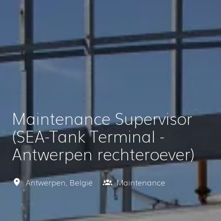
Maintenance Supervisor
(SEA-Tank Terminal -
Antwerpen rechteroever)
Antwerpen
,
België
Maintenance