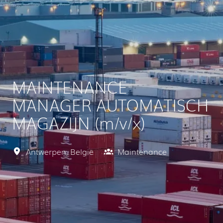
MAINTENANCE
MANAGER AUTOMATISCH
MAGAZIJN (m/v/x)
Antwerpen
,
België
Maintenance