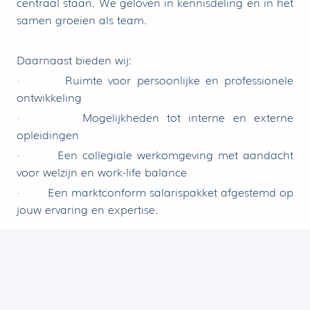
centraal staan. We geloven in kennisdeling en in het
samen groeien als team.
Daarnaast bieden wij:
· Ruimte voor persoonlijke en professionele
ontwikkeling
· Mogelijkheden tot interne en externe
opleidingen
· Een collegiale werkomgeving met aandacht
voor welzijn en work-life balance
· Een marktconform salarispakket afgestemd op
jouw ervaring en expertise.
Heb je nog vragen over deze vacature?
Neem dan
gerust contact op met Brenda De Roeck op het
nummer 03/543.65.81