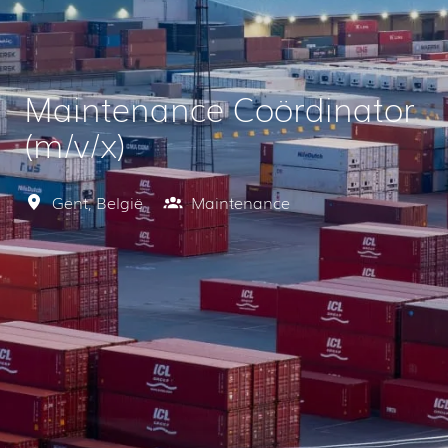
Maintenance Coördinator
(m/v/x)
Gent
,
België
Maintenance