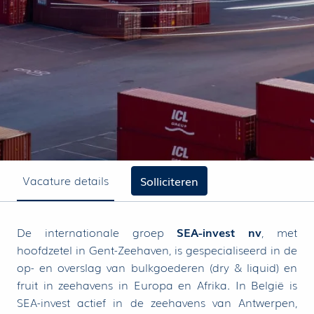
Vacature details
Solliciteren
De internationale groep
SEA-invest nv
, met
hoofdzetel in Gent-Zeehaven, is gespecialiseerd in de
op- en overslag van bulkgoederen (dry & liquid) en
fruit in zeehavens in Europa en Afrika. In België is
SEA-invest actief in de zeehavens van Antwerpen,