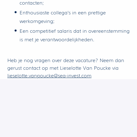
contacten;
Enthousiaste collega’s in een prettige
werkomgeving;
Een competitief salaris dat in overeenstemming
is met je verantwoordelijkheden.
Heb je nog vragen over deze vacature? Neem dan
gerust contact op met Lieselotte Van Poucke via
lieselotte.vanpoucke@sea-invest.com
Voor deze vacature kunnen enkel
rekruteringskantoren met wie een
samenwerkingsovereenkomst 2026 werd afgesloten
kandidaten voorstellen.
Gent