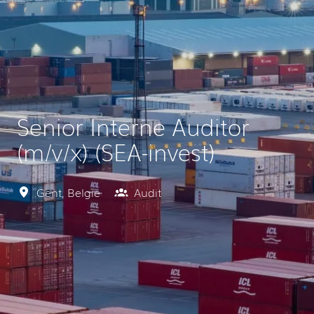
Senior Interne Auditor
(m/v/x) (SEA-invest)
Gent
,
België
Audit