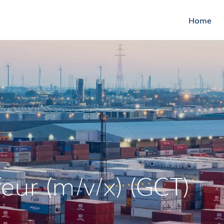
Home
eur (m/v/x) (GCT)