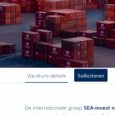
Vacature details
Solliciteren
De internationale groep
SEA-invest n