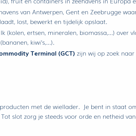
d), fruit en containers in zeehavens in Europa e
eehavens van Antwerpen, Gent en Zeebrugge waarbi
dt, lost, bewerkt en tijdelijk opslaat.
 (kolen, ertsen, mineralen, biomassa,…) over vlo
 (bananen, kiwi’s,…).
ommodity Terminal (GCT)
zijn wij op zoek naa
e producten met de wiellader. Je bent in staat o
Tot slot zorg je steeds voor orde en netheid van